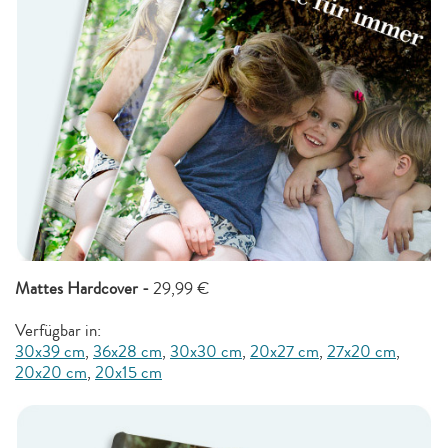
Mattes Hardcover -
29,99 €
Verfügbar in:
30x39 cm
,
36x28 cm
,
30x30 cm
,
20x27 cm
,
27x20 cm
,
20x20 cm
,
20x15 cm