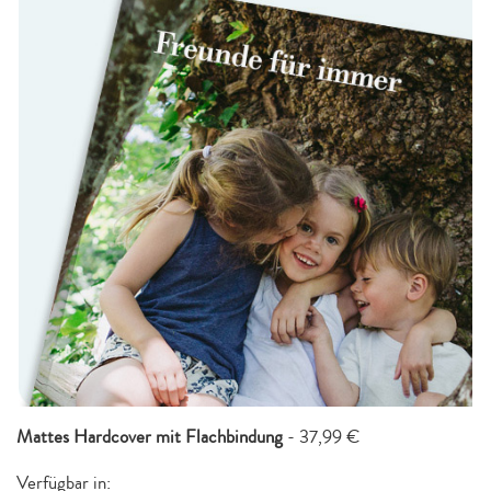
Mattes Hardcover mit Flachbindung
- 37,99 €
Verfügbar in: