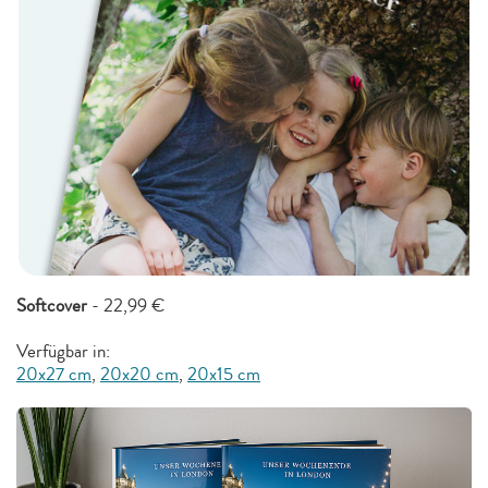
Softcover
- 22,99 €
Verfügbar in:
20x27 cm
,
20x20 cm
,
20x15 cm