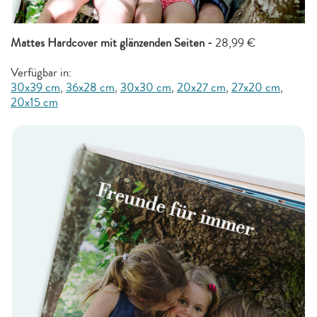
Mattes Hardcover mit glänzenden Seiten -
28,99 €
Verfügbar in:
30x39 cm
,
36x28 cm
,
30x30 cm
,
20x27 cm
,
27x20 cm
,
20x15 cm