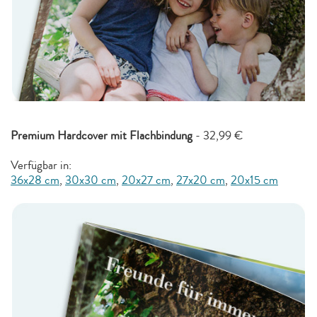
Premium Hardcover mit Flachbindung
- 32,99 €
Verfügbar in:
36x28 cm
,
30x30 cm
,
20x27 cm
,
27x20 cm
,
20x15 cm