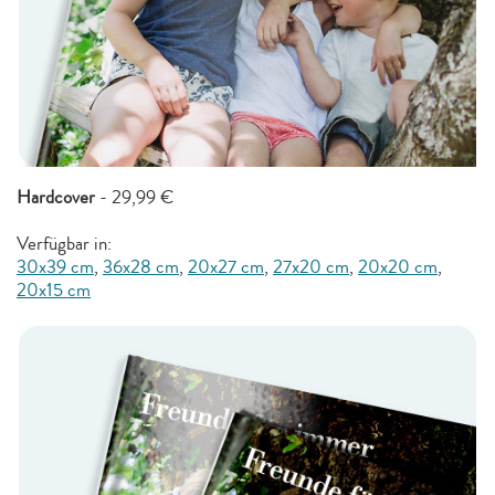
Hardcover
- 29,99 €
Verfügbar in:
30x39 cm
,
36x28 cm
,
20x27 cm
,
27x20 cm
,
20x20 cm
,
20x15 cm