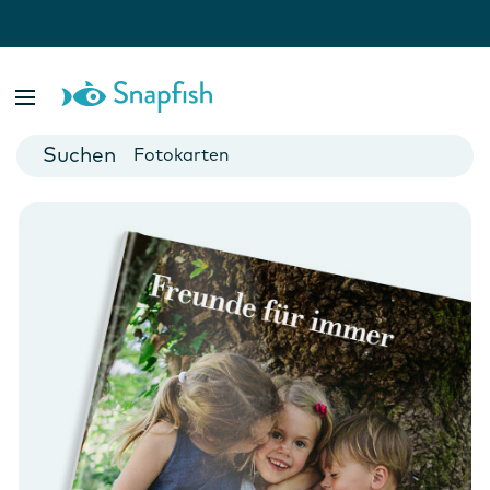
Home
>
Fotobucher
>
Fotobuch Einband
Fotobücher
Nach Fotobuch-Cover auswählen
Foto Poster
Wählen Sie Ihr ideales Fotobuch-Cover aus 6
verschiedenen Stilen in einer Vielzahl von Größen.
Fotokarten
Fototassen
Fotokalender