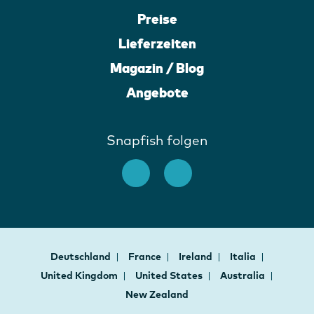
Preise
Lieferzeiten
Magazin / Blog
Angebote
Snapfish folgen
Deutschland
France
Ireland
Italia
United Kingdom
United States
Australia
New Zealand