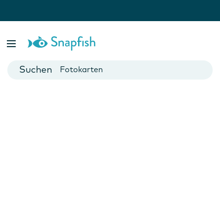
Fotobücher
Foto Poster
Fotokarten
Fototassen
Fotokalender