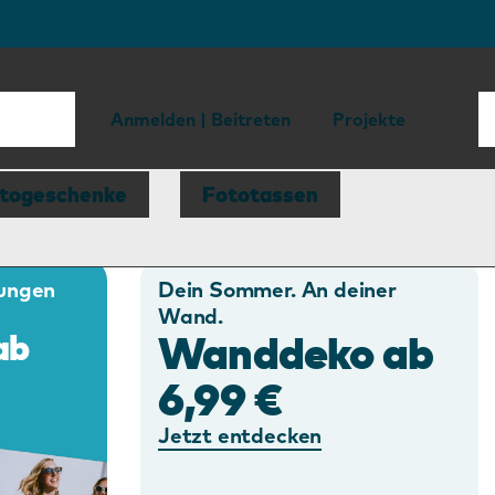
Anmelden | Beitreten
Projekte
togeschenke
Fototassen
rungen
Dein Sommer. An deiner
Wand.
Wanddeko ab
ab
6,99 €
Jetzt entdecken