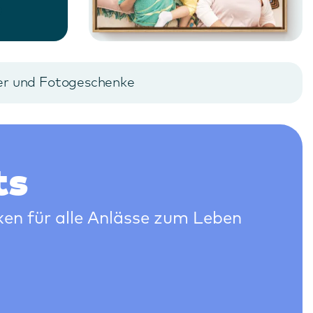
der und Fotogeschenke
ts
en für alle Anlässe zum Leben