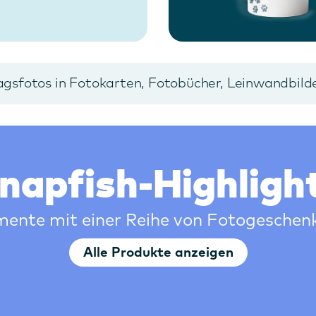
agsfotos in Fotokarten, Fotobücher, Leinwandbil
napfish-Highligh
nte mit einer Reihe von Fotogeschenk
Alle Produkte anzeigen