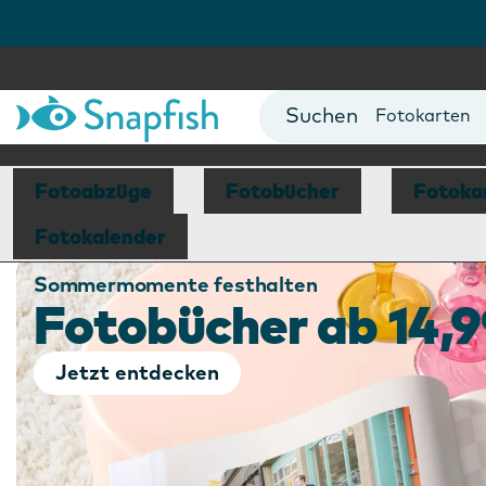
Fotobücher
Foto Poster
Fotokarten
Fototassen
Fotokalende
Fotoabzüge
Fotobücher
Fotoka
Fotokalender
Sommermomente festhalten
Fotobücher ab 14,9
Jetzt entdecken