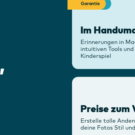
Einfachheit
Wert
Qualität
Garantie
Im Handumdr
Erinnerungen in Ma
intuitiven Tools und
Kinderspiel
,
Preise zum 
Erstelle tolle Ande
deine Fotos Stil un