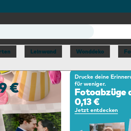
r
rten
Leinwand
Wonddeko
Fo
Drucke deine Erinne
9 €
für weniger.
Fotoabzüge 
0,13 €
Jetzt entdecken