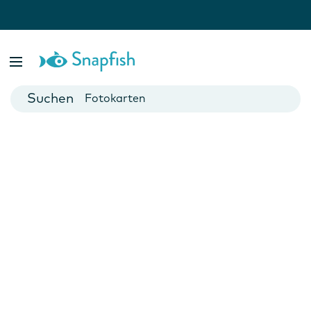
Fotobücher
Foto Poster
Fotokarten
Fototassen
Fotokalender