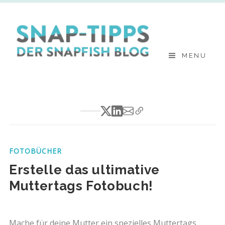
Skip
to
content
MENU
FOTOBÜCHER
Erstelle das ultimative
Muttertags Fotobuch!
Mache für deine Mutter ein spezielles Muttertags