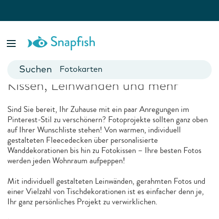
Ähnliche Produkte
Fotobücher
Foto Poster
Verschönern Sie Ihr Zuhause mit
Fotokarten
Kissen, Leinwänden und mehr
Fototassen
Fotokalender
Sind Sie bereit, Ihr Zuhause mit ein paar Anregungen im
Pinterest-Stil zu verschönern? Fotoprojekte sollten ganz oben
auf Ihrer Wunschliste stehen! Von warmen, individuell
gestalteten Fleecedecken über personalisierte
Wanddekorationen bis hin zu Fotokissen – Ihre besten Fotos
werden jeden Wohnraum aufpeppen!
Mit individuell gestalteten Leinwänden, gerahmten Fotos und
einer Vielzahl von Tischdekorationen ist es einfacher denn je,
Ihr ganz persönliches Projekt zu verwirklichen.