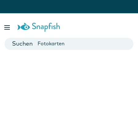
Fotobücher
Foto Poster
Fotokarten
Fototassen
Fotokalender