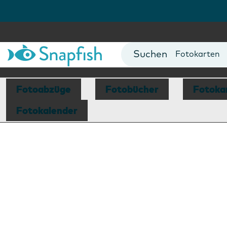
Fotobücher
Foto Poster
Fotokarten
Fototassen
Fotokalende
Fotoabzüge
Fotobücher
Fotoka
Fotokalender