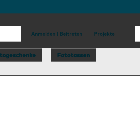
Anmelden | Beitreten
Projekte
togeschenke
Fototassen