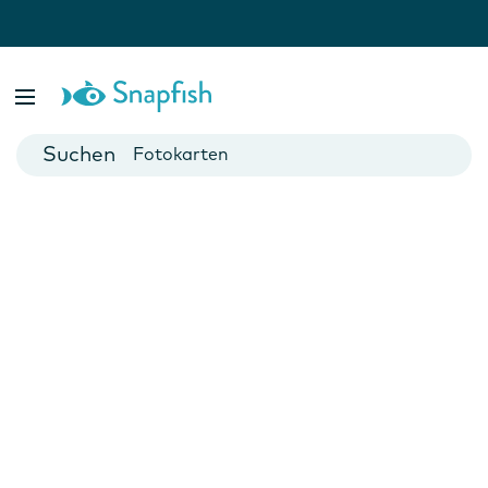
Fotobücher
Foto Poster
Fotokarten
Fototassen
Fotokalender