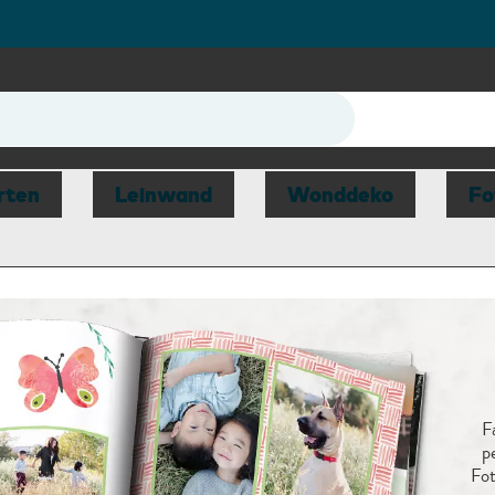
r
rten
Leinwand
Wonddeko
Fo
F
p
Fot