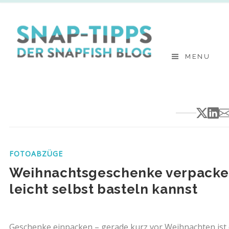
Skip
to
content
MENU
FOTOABZÜGE
Weihnachtsgeschenke verpacken:
leicht selbst basteln kannst
Geschenke einpacken – gerade kurz vor Weihnachten ist 