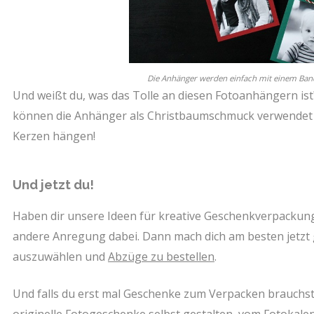
Die Anhänger werden einfach mit einem Ba
Und weißt du, was das Tolle an diesen Fotoanhängern ist
können die Anhänger als Christbaumschmuck verwendet w
Kerzen hängen!
Und jetzt du!
Haben dir unsere Ideen für kreative Geschenkverpackungen
andere Anregung dabei. Dann mach dich am besten jetzt 
auszuwählen und
Abzüge zu bestellen
.
Und falls du erst mal Geschenke zum Verpacken brauchst
originelle
Fotogeschenke
selbst gestalten, vom
Fotokale