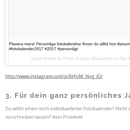
Planera mera! Personliga fotokalendrar finner du alltid hos #pix
#fotokalender2017 #2017 #personligt
A post shared by Pixum Sverige (@pixumse) on
Sep 6
http://www.instagram.com/p/BHUM_Nvg_lO/
3. Für dein ganz persönliches J
Du willst einen noch individuelleren Fotokalender? Nicht 
vorschreiben lassen? Kein Problem!