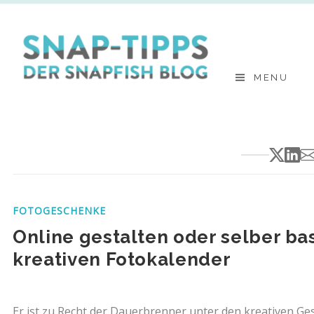
Skip
to
content
MENU
FOTOGESCHENKE
Online gestalten oder selber bas
kreativen Fotokalender
Er ist zu Recht der Dauerbrenner unter den kreativen Ge