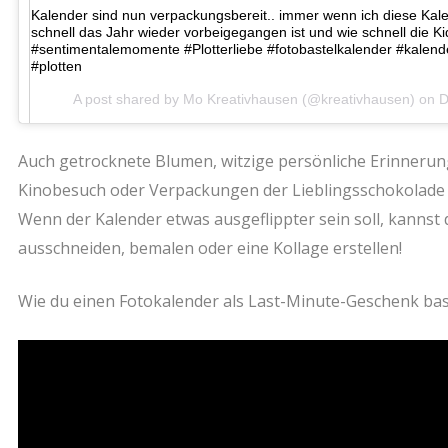
Kalender sind nun verpackungsbereit.. immer wenn ich diese Kale
schnell das Jahr wieder vorbeigegangen ist und wie schnell die 
#sentimentalemomente #Plotterliebe #fotobastelkalender #kalende
#plotten
A post shared by Mo Kreativhausen (@kreativhausen) on
D
Auch getrocknete Blumen, witzige persönliche Erinneru
Kinobesuch oder Verpackungen der Lieblingsschokolade k
Wenn der Kalender etwas ausgeflippter sein soll, kannst
ausschneiden, bemalen oder eine Kollage erstellen!
Wie du einen Fotokalender als Last-Minute-Geschenk baste