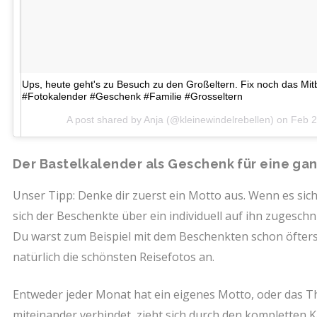
Ups, heute geht's zu Besuch zu den Großeltern. Fix noch das Mi
#Fotokalender #Geschenk #Familie #Grosseltern
A post shared by Anja (@kleinewindelrebellen) on
Feb 2
Der Bastelkalender als Geschenk für eine ga
Unser Tipp: Denke dir zuerst ein Motto aus. Wenn es sic
sich der Beschenkte über ein individuell auf ihn zugesch
Du warst zum Beispiel mit dem Beschenkten schon öfter
natürlich die schönsten Reisefotos an.
Entweder jeder Monat hat ein eigenes Motto, oder das 
miteinander verbindet, zieht sich durch den kompletten Ka