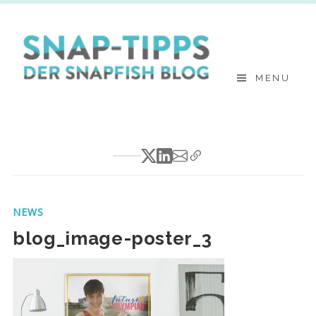
Skip
to
content
MENU
NEWS
blog_image-poster_3