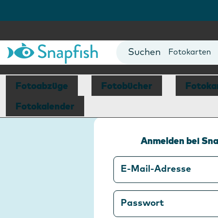
Fotobücher
Foto Poster
Fotokarten
Fototassen
Fotokalende
Fotoabzüge
Fotobücher
Fotoka
Fotokalender
Anmelden bei Sna
E-Mail-Adresse
Passwort