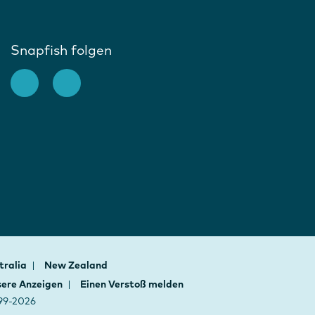
Snapfish folgen
tralia
New Zealand
ere Anzeigen
Einen Verstoß melden
999-2026