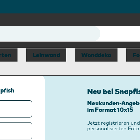
r
rten
Leinwand
Wonddeko
Fo
pfish
Neu bei Snapfi
Neukunden-Angebo
im Format 10x15
Jetzt registrieren und
personalisierten Fot