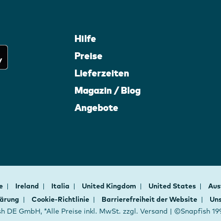
Hilfe
Preise
Lieferzeiten
Magazin / Blog
Angebote
ce
Ireland
Italia
United Kingdom
United States
Aus
lärung
Cookie-Richtlinie
Barrierefreiheit der Website
Uns
h DE GmbH, *Alle Preise inkl. MwSt. zzgl. Versand | ©Snapfish 1