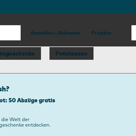
Anmelden | Beitreten
Projekte
togeschenke
Fototassen
sh?
t: 50 Abzüge gratis
 die Welt der
ogeschenke entdecken.