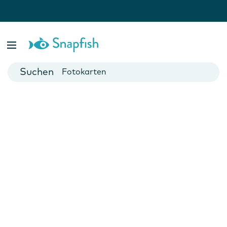
Fotobücher
Foto Poster
Fotokarten
Fototassen
Fotokalender